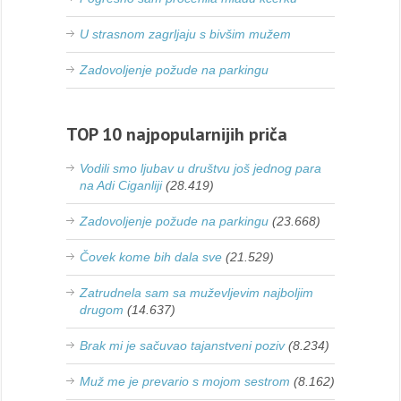
U strasnom zagrljaju s bivšim mužem
Zadovoljenje požude na parkingu
TOP 10 najpopularnijih priča
Vodili smo ljubav u društvu još jednog para
na Adi Ciganliji
(28.419)
Zadovoljenje požude na parkingu
(23.668)
Čovek kome bih dala sve
(21.529)
Zatrudnela sam sa muževljevim najboljim
drugom
(14.637)
Brak mi je sačuvao tajanstveni poziv
(8.234)
Muž me je prevario s mojom sestrom
(8.162)