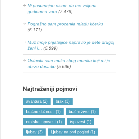
Ni posumnjao nisam da me voljena
godinama vara
(7.476)
Pogrešno sam procenila mlađu kćerku
(6.171)
Muž moje prijateljice napravio je dete drugoj
ženi i…
(5.899)
Ostavila sam muža zbog momka koji mi je
ubrzo dosadio
(5.585)
Najtraženiji pojmovi
avantura
(2)
brak
(3)
bračne dužnosti
(1)
bračni život
(1)
erotska ispovest
(1)
ispovest
(1)
ljubav
(3)
Ljubav na prvi pogled
(1)