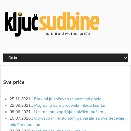
Sve priče
25.11.2021.:
Brak mi je sačuvao tajanstveni poziv
22.09.2021.:
Pogrešno sam procenila mlađu kćerku
09.06.2021.:
U strasnom zagrljaju s bivšim mužem
15.07.2020.:
Oprostio mi je što sam ga varala sa dve decenije
mlađim momkom