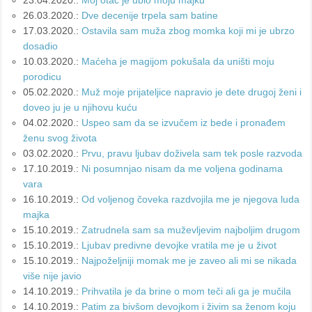
23.04.2020.:
Moj otac je ubio moju majku
26.03.2020.:
Dve decenije trpela sam batine
17.03.2020.:
Ostavila sam muža zbog momka koji mi je ubrzo
dosadio
10.03.2020.:
Maćeha je magijom pokušala da uništi moju
porodicu
05.02.2020.:
Muž moje prijateljice napravio je dete drugoj ženi i
doveo ju je u njihovu kuću
04.02.2020.:
Uspeo sam da se izvučem iz bede i pronađem
ženu svog života
03.02.2020.:
Prvu, pravu ljubav doživela sam tek posle razvoda
17.10.2019.:
Ni posumnjao nisam da me voljena godinama
vara
16.10.2019.:
Od voljenog čoveka razdvojila me je njegova luda
majka
15.10.2019.:
Zatrudnela sam sa muževljevim najboljim drugom
15.10.2019.:
Ljubav predivne devojke vratila me je u život
15.10.2019.:
Najpoželjniji momak me je zaveo ali mi se nikada
više nije javio
14.10.2019.:
Prihvatila je da brine o mom teči ali ga je mučila
14.10.2019.:
Patim za bivšom devojkom i živim sa ženom koju