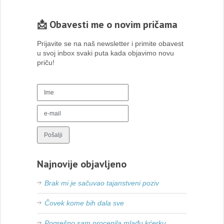
📩 Obavesti me o novim pričama
Prijavite se na naš newsletter i primite obavest
u svoj inbox svaki puta kada objavimo novu
priču!
Najnovije objavljeno
Brak mi je sačuvao tajanstveni poziv
Čovek kome bih dala sve
Pogrešno sam procenila mlađu kćerku