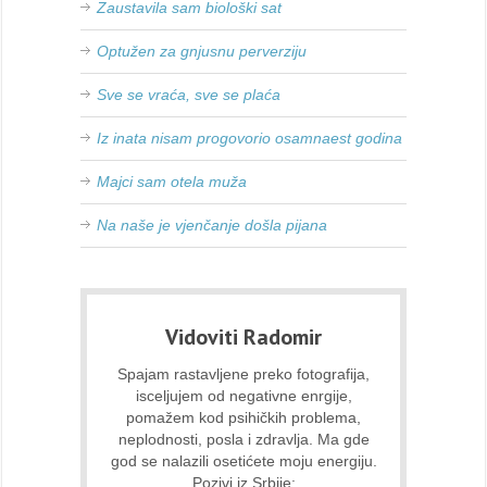
Zaustavila sam biološki sat
Optužen za gnjusnu perverziju
Sve se vraća, sve se plaća
Iz inata nisam progovorio osamnaest godina
Majci sam otela muža
Na naše je vjenčanje došla pijana
Vidoviti Radomir
Spajam rastavljene preko fotografija,
isceljujem od negativne enrgije,
pomažem kod psihičkih problema,
neplodnosti, posla i zdravlja. Ma gde
god se nalazili osetićete moju energiju.
Pozivi iz Srbije: