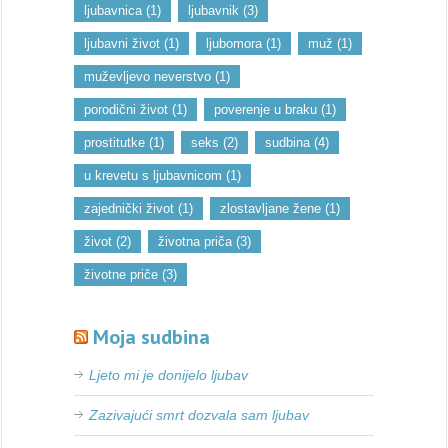
ljubavnica
(1)
ljubavnik
(3)
ljubavni život
(1)
ljubomora
(1)
muž
(1)
muževljevo neverstvo
(1)
porodični život
(1)
poverenje u braku
(1)
prostitutke
(1)
seks
(2)
sudbina
(4)
u krevetu s ljubavnicom
(1)
zajednički život
(1)
zlostavljane žene
(1)
život
(2)
životna priča
(3)
životne priče
(3)
Moja sudbina
Ljeto mi je donijelo ljubav
Zazivajući smrt dozvala sam ljubav