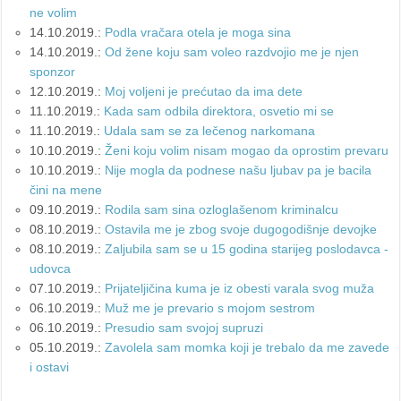
ne volim
14.10.2019.:
Podla vračara otela je moga sina
14.10.2019.:
Od žene koju sam voleo razdvojio me je njen
sponzor
12.10.2019.:
Moj voljeni je prećutao da ima dete
11.10.2019.:
Kada sam odbila direktora, osvetio mi se
11.10.2019.:
Udala sam se za lečenog narkomana
10.10.2019.:
Ženi koju volim nisam mogao da oprostim prevaru
10.10.2019.:
Nije mogla da podnese našu ljubav pa je bacila
čini na mene
09.10.2019.:
Rodila sam sina ozloglašenom kriminalcu
08.10.2019.:
Ostavila me je zbog svoje dugogodišnje devojke
08.10.2019.:
Zaljubila sam se u 15 godina starijeg poslodavca -
udovca
07.10.2019.:
Prijateljičina kuma je iz obesti varala svog muža
06.10.2019.:
Muž me je prevario s mojom sestrom
06.10.2019.:
Presudio sam svojoj supruzi
05.10.2019.:
Zavolela sam momka koji je trebalo da me zavede
i ostavi