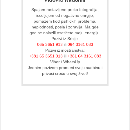
Spajam rastavljene preko fotografija,
isceljujem od negativne enrgije,
pomažem kod psihičkih problema,
neplodnosti, posla i zdravlja. Ma gde
god se nalazili osetićete moju energiju.
Pozivi iz Srbije:
065 3651 913
ili
064 3161 083
Pozivi iz inostranstva:
+381 65 3651 913
ili
+381 64 3161 083
Viber / WhatsUp
Jednim pozivom promeni svoju sudbinu i
privuci sreću u svoj život!