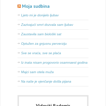
Moja sudbina
Ljeto mi je donijelo ljubav
Zazivajući smrt dozvala sam ljubav
Zaustavila sam biološki sat
Optužen za gnjusnu perverziju
Sve se vraća, sve se plaća
Iz inata nisam progovorio osamnaest godina
Majci sam otela muža
Na naše je vjenčanje došla pijana
Vidoviti Radomir