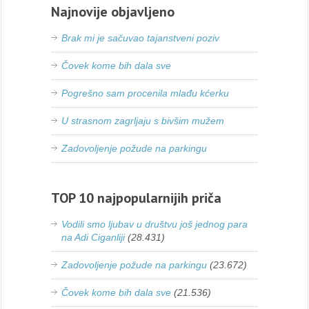
Najnovije objavljeno
Brak mi je sačuvao tajanstveni poziv
Čovek kome bih dala sve
Pogrešno sam procenila mlađu kćerku
U strasnom zagrljaju s bivšim mužem
Zadovoljenje požude na parkingu
TOP 10 najpopularnijih priča
Vodili smo ljubav u društvu još jednog para
na Adi Ciganliji
(28.431)
Zadovoljenje požude na parkingu
(23.672)
Čovek kome bih dala sve
(21.536)