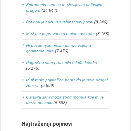
Zatrudnela sam sa muževljevim najboljim
drugom
(14.644)
Brak mi je sačuvao tajanstveni poziv
(8.249)
Muž me je prevario s mojom sestrom
(8.168)
Ni posumnjao nisam da me voljena
godinama vara
(7.476)
Pogrešno sam procenila mlađu kćerku
(6.175)
Muž moje prijateljice napravio je dete drugoj
ženi i…
(5.899)
Ostavila sam muža zbog momka koji mi je
ubrzo dosadio
(5.588)
Najtraženiji pojmovi