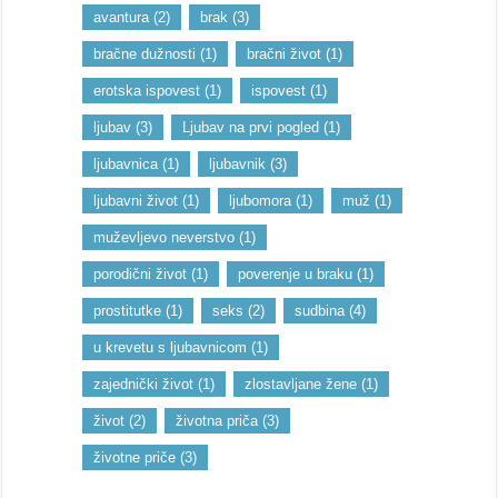
avantura
(2)
brak
(3)
bračne dužnosti
(1)
bračni život
(1)
erotska ispovest
(1)
ispovest
(1)
ljubav
(3)
Ljubav na prvi pogled
(1)
ljubavnica
(1)
ljubavnik
(3)
ljubavni život
(1)
ljubomora
(1)
muž
(1)
muževljevo neverstvo
(1)
porodični život
(1)
poverenje u braku
(1)
prostitutke
(1)
seks
(2)
sudbina
(4)
u krevetu s ljubavnicom
(1)
zajednički život
(1)
zlostavljane žene
(1)
život
(2)
životna priča
(3)
životne priče
(3)