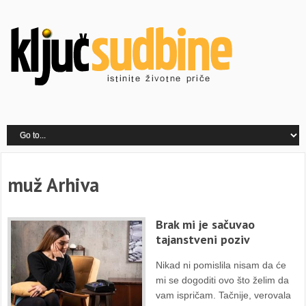
muž Arhiva
Brak mi je sačuvao
tajanstveni poziv
Nikad ni pomislila nisam da će
mi se dogoditi ovo što želim da
vam ispričam. Tačnije, verovala